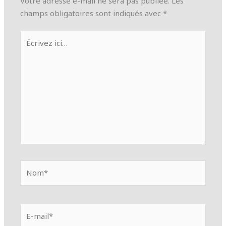
Votre adresse e-mail ne sera pas publiée.
Les
champs obligatoires sont indiqués avec
*
Écrivez
ici…
Nom*
E-
mail*